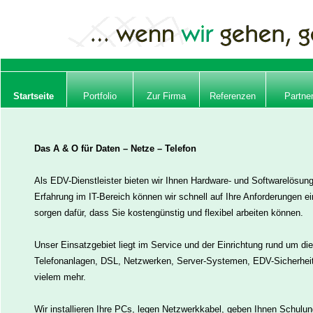
:
Startseite
-
Startseite
Startseite
Portfolio
Zur Firma
Referenzen
Partne
Das A & O für Daten – Netze – Telefon
Als
EDV-Dienstleister
bieten wir Ihnen Hardware- und Softwarelösun
Erfahrung im
IT-Bereich
können wir schnell auf Ihre Anforderungen ei
sorgen dafür, dass Sie kostengünstig und flexibel arbeiten können.
Unser Einsatzgebiet liegt im Service und der Einrichtung rund um die
Telefonanlagen
, DSL,
Netzwerken
,
Server-Systemen,
EDV-Sicherhei
vielem mehr.
Wir installieren Ihre PCs, legen Netzwerkkabel, geben Ihnen Schul